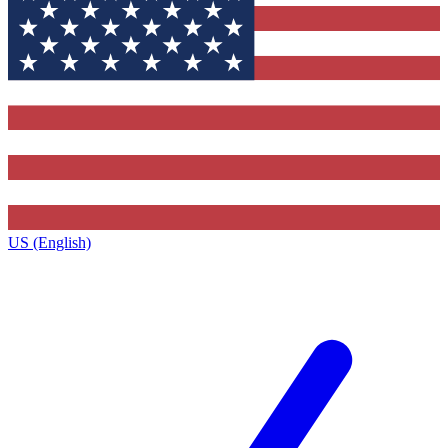
US (English)