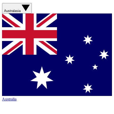
Australasia
Australia