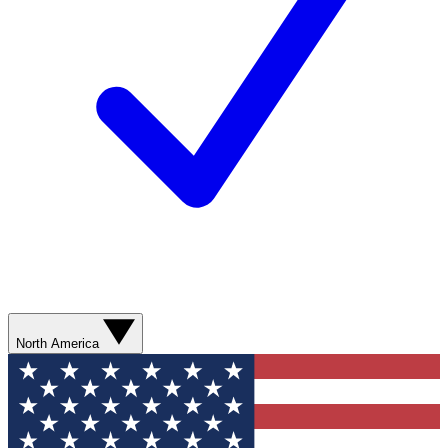
North America