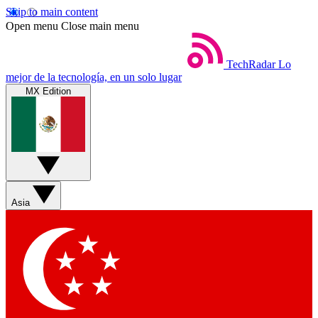
Skip to main content
Open menu
Close main menu
TechRadar
Lo
mejor de la tecnología, en un solo lugar
MX Edition
Asia