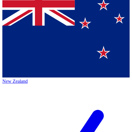
New Zealand