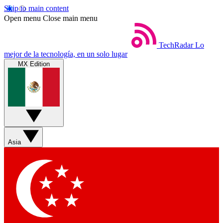
Skip to main content
Open menu
Close main menu
TechRadar
Lo
mejor de la tecnología, en un solo lugar
MX Edition
Asia