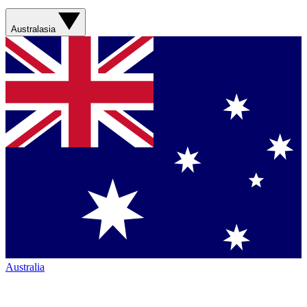
Australasia
Australia