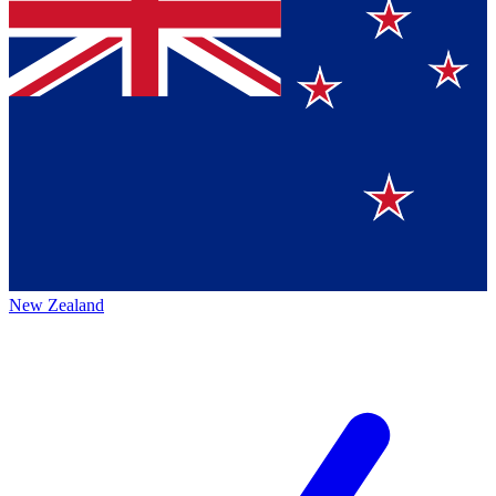
New Zealand