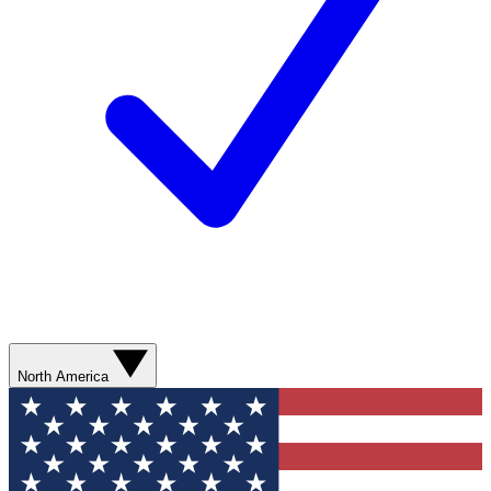
North America