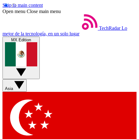
Skip to main content
Open menu
Close main menu
TechRadar
Lo
mejor de la tecnología, en un solo lugar
MX Edition
Asia