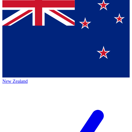
New Zealand