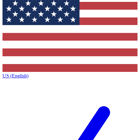
US (English)