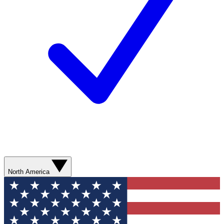
North America