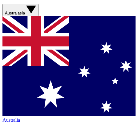
Australasia
Australia