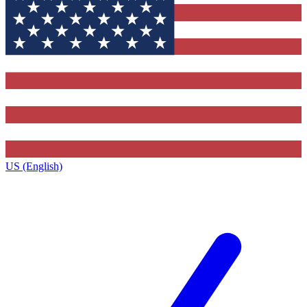
US (English)