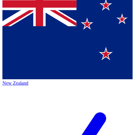
New Zealand