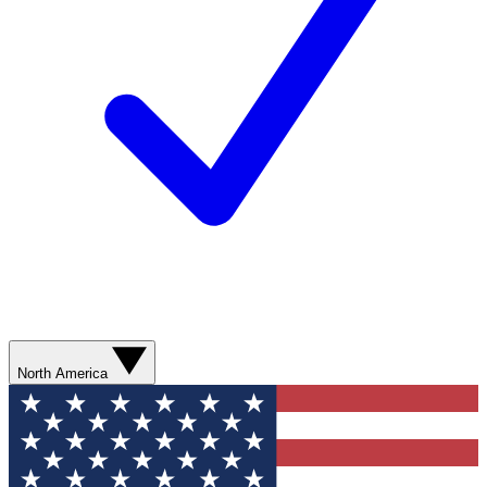
North America