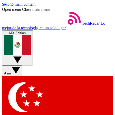
Skip to main content
Open menu
Close main menu
TechRadar
Lo
mejor de la tecnología, en un solo lugar
MX Edition
Asia