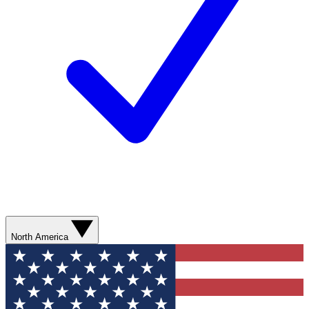
North America