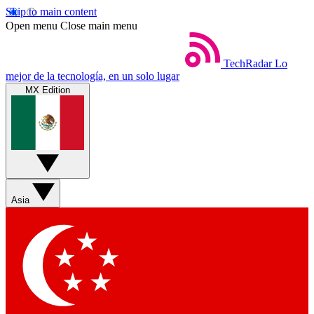
Skip to main content
Open menu
Close main menu
TechRadar
Lo
mejor de la tecnología, en un solo lugar
MX Edition
Asia