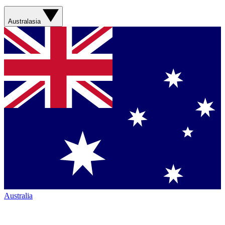
Australasia
Australia