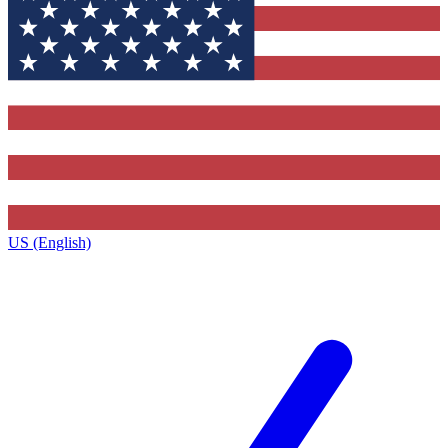
US (English)