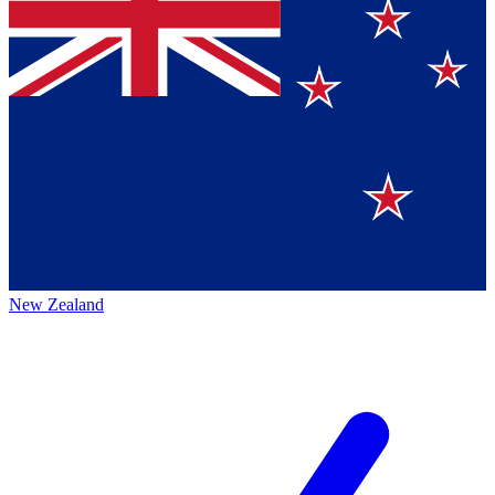
New Zealand