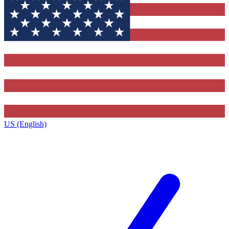
US (English)