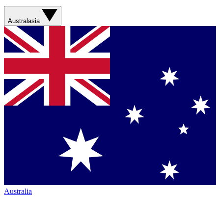
Australasia
Australia