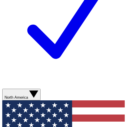
North America