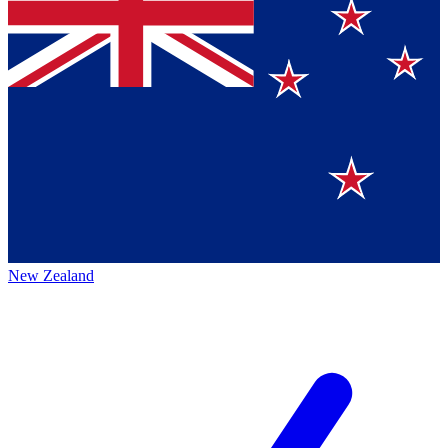
New Zealand