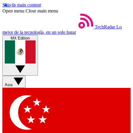
Skip to main content
Open menu
Close main menu
TechRadar
Lo
mejor de la tecnología, en un solo lugar
MX Edition
Asia