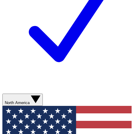
North America