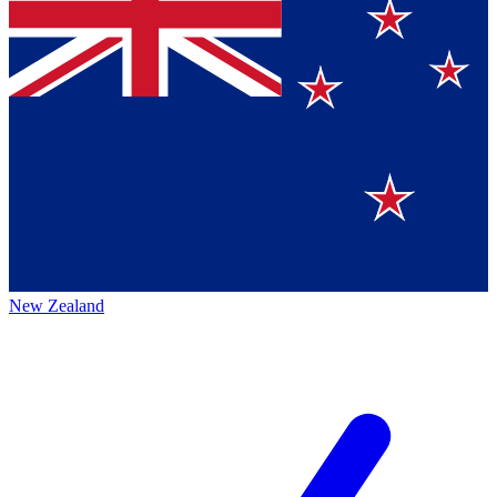
New Zealand