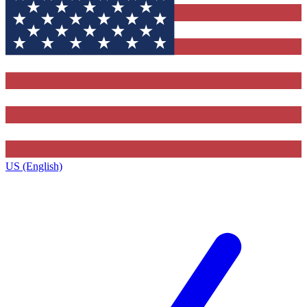
US (English)