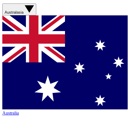
Australasia
Australia