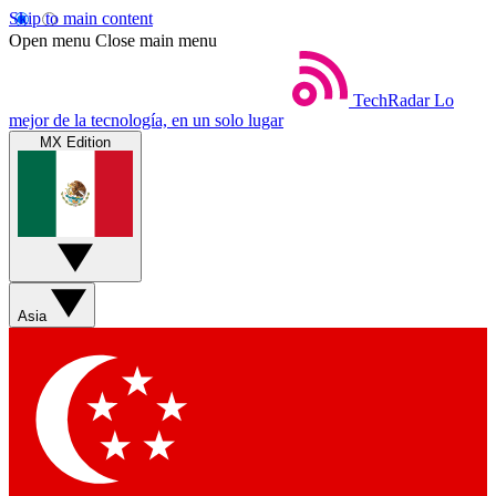
Skip to main content
Open menu
Close main menu
TechRadar
Lo
mejor de la tecnología, en un solo lugar
MX Edition
Asia