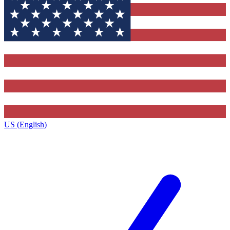
US (English)