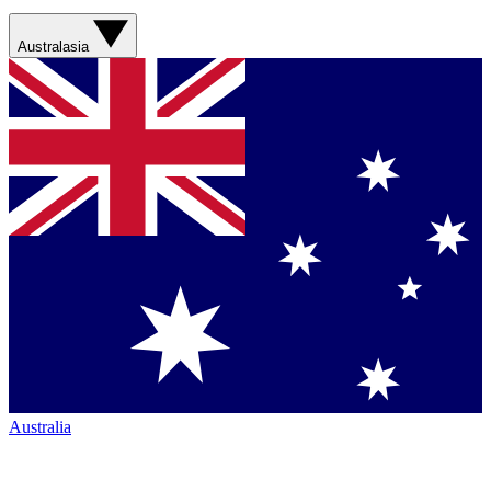
Australasia
Australia