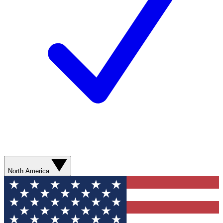
North America