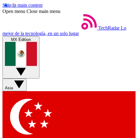
Skip to main content
Open menu
Close main menu
TechRadar
Lo
mejor de la tecnología, en un solo lugar
MX Edition
Asia