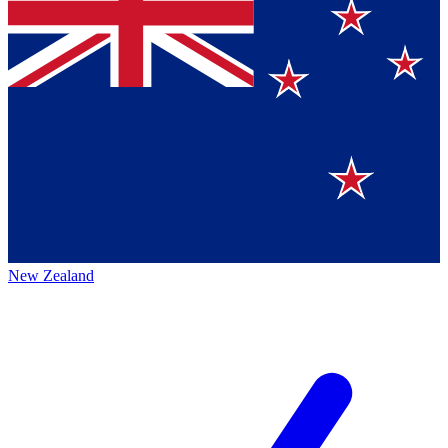
New Zealand