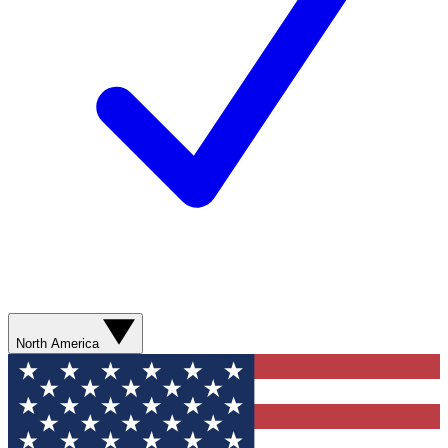
North America