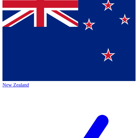
New Zealand