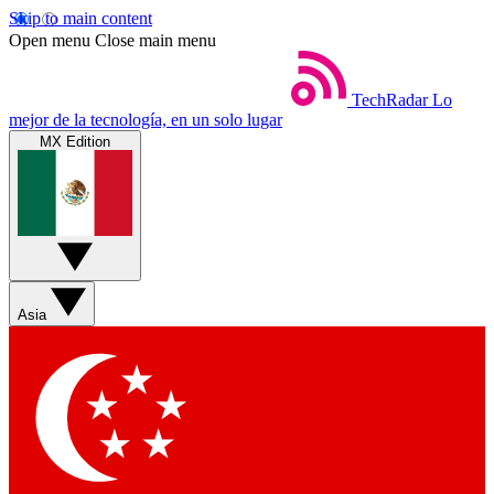
Skip to main content
Open menu
Close main menu
TechRadar
Lo
mejor de la tecnología, en un solo lugar
MX Edition
Asia