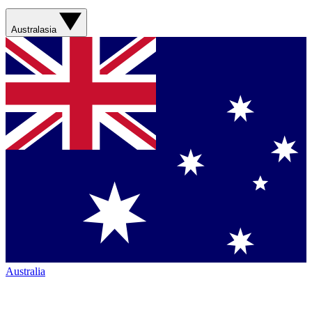
Australasia
Australia