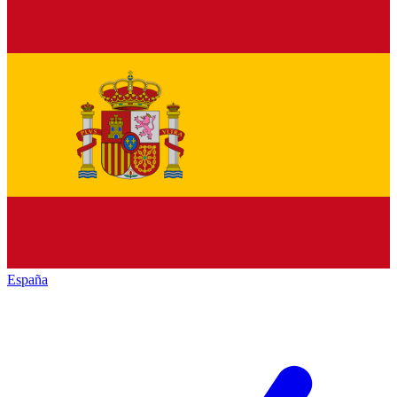
España