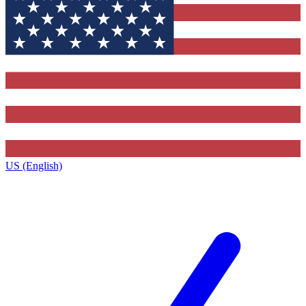
US (English)