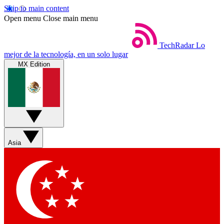
Skip to main content
Open menu
Close main menu
TechRadar
Lo
mejor de la tecnología, en un solo lugar
MX Edition
Asia