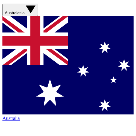
Australasia
Australia