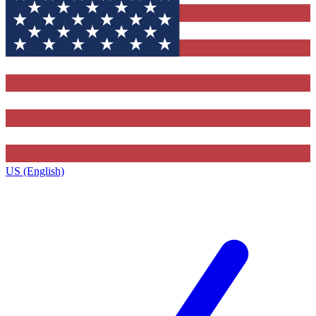
US (English)