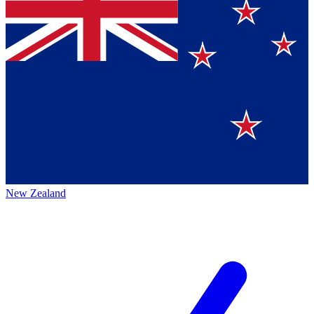
New Zealand