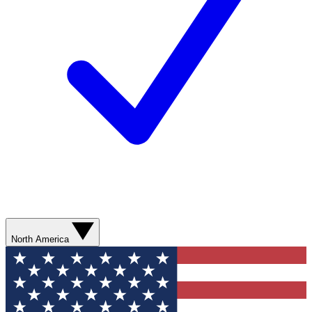
North America