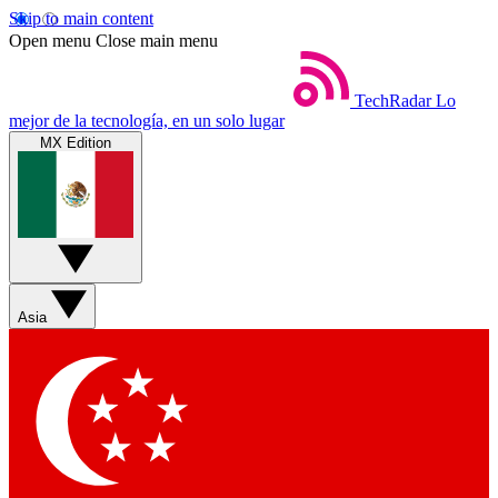
Skip to main content
Open menu
Close main menu
TechRadar
Lo
mejor de la tecnología, en un solo lugar
MX Edition
Asia