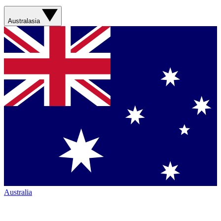
Australasia
Australia