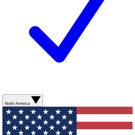
North America