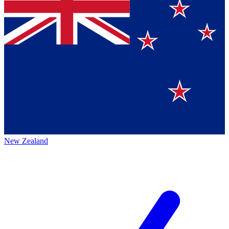
New Zealand