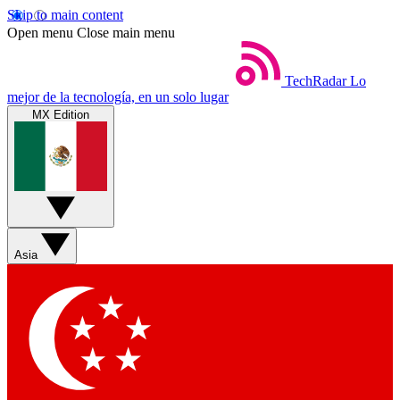
Skip to main content
Open menu
Close main menu
TechRadar
Lo
mejor de la tecnología, en un solo lugar
MX Edition
Asia