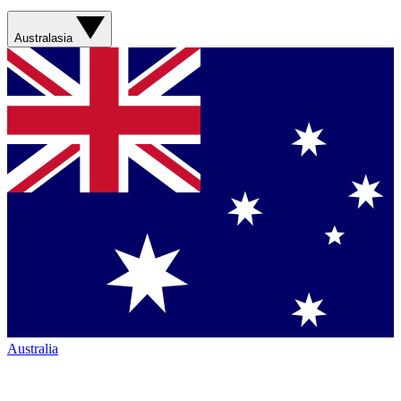
Australasia
Australia