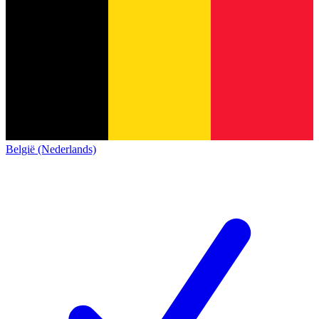
België (Nederlands)