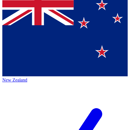
New Zealand