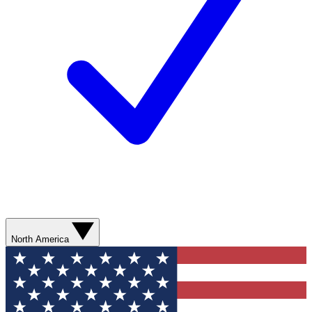
North America