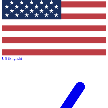
US (English)