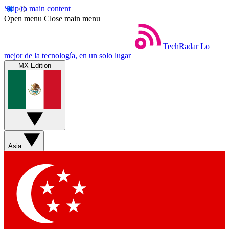
Skip to main content
Open menu
Close main menu
TechRadar
Lo
mejor de la tecnología, en un solo lugar
MX Edition
Asia