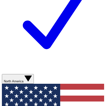
North America