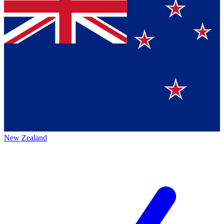
New Zealand