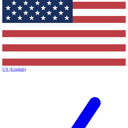
US (English)