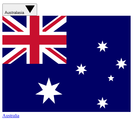
Australasia
Australia