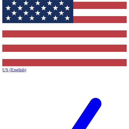
US (English)