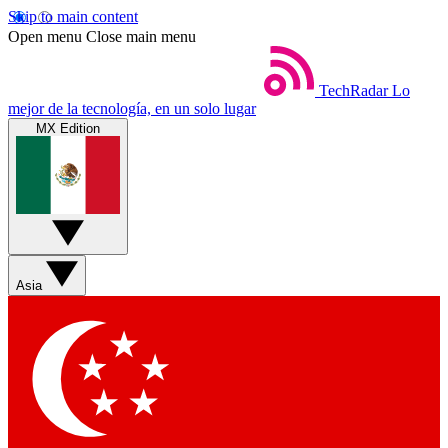
Skip to main content
Open menu
Close main menu
TechRadar
Lo
mejor de la tecnología, en un solo lugar
MX Edition
Asia