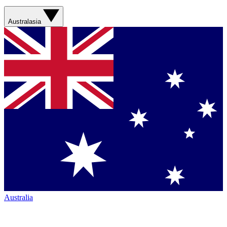
Australasia
Australia