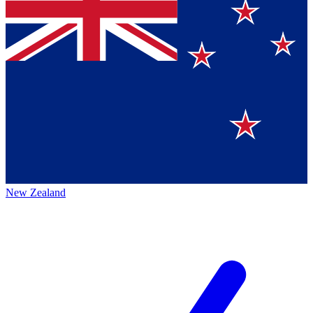
New Zealand