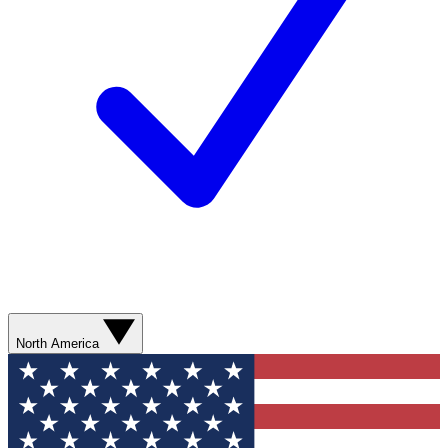
North America