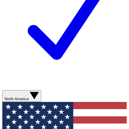
North America