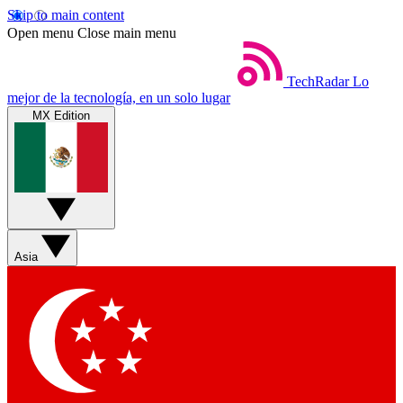
Skip to main content
Open menu
Close main menu
TechRadar
Lo
mejor de la tecnología, en un solo lugar
MX Edition
Asia