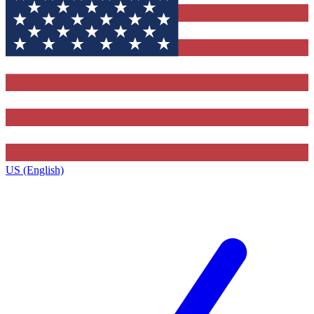
US (English)