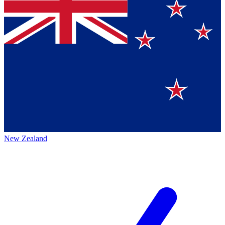
New Zealand