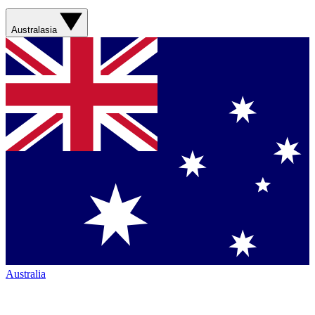
Australasia
Australia