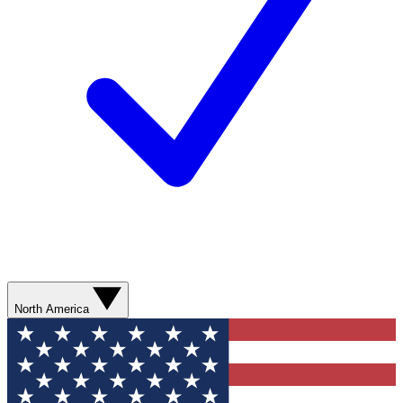
North America