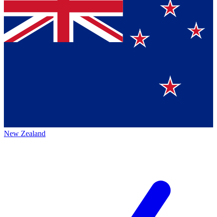
New Zealand