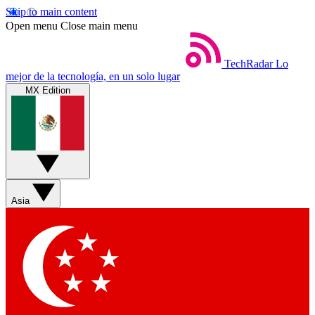
Skip to main content
Open menu
Close main menu
TechRadar
Lo
mejor de la tecnología, en un solo lugar
MX Edition
Asia