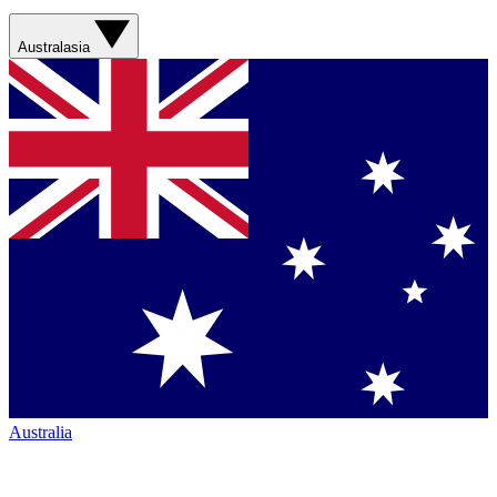
Australasia
Australia