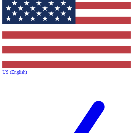
US (English)