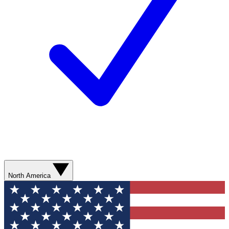
North America