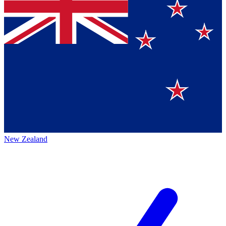
New Zealand