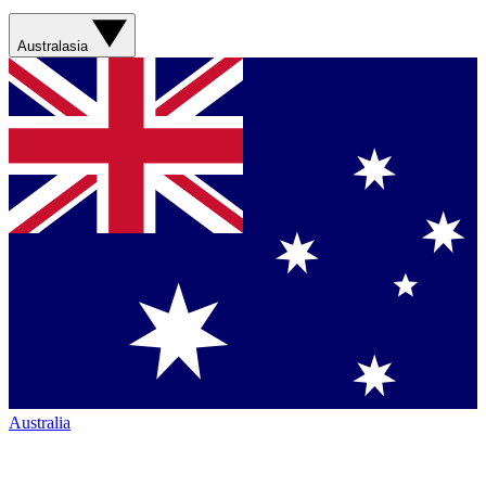
Australasia
Australia