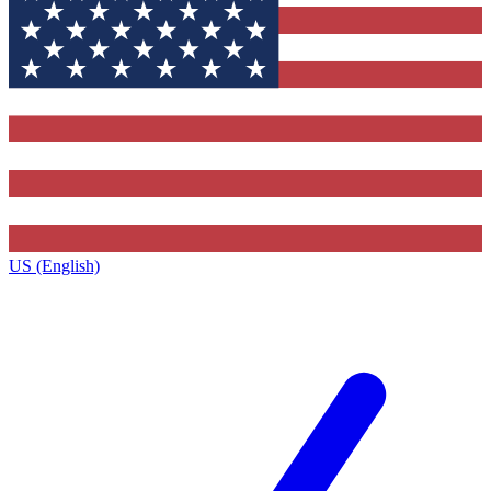
US (English)