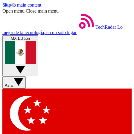
Skip to main content
Open menu
Close main menu
TechRadar
Lo
mejor de la tecnología, en un solo lugar
MX Edition
Asia