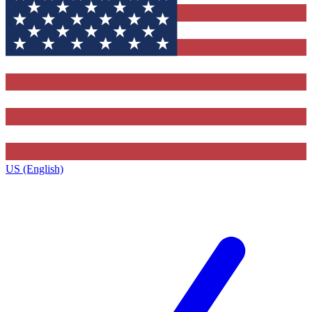
US (English)