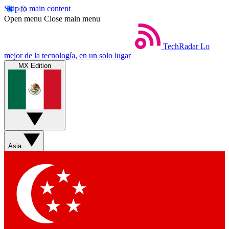
Skip to main content
Open menu
Close main menu
TechRadar
Lo
mejor de la tecnología, en un solo lugar
MX Edition
Asia