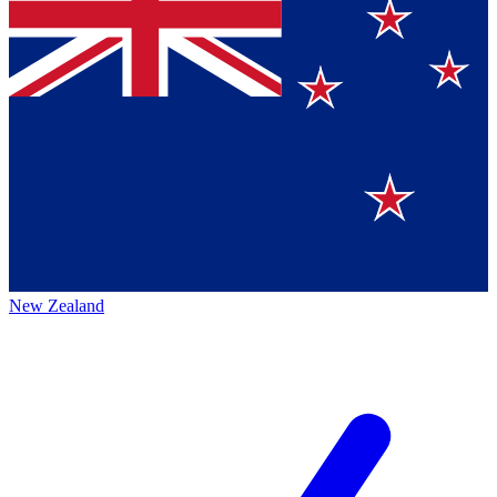
New Zealand