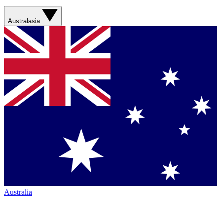
Australasia
Australia