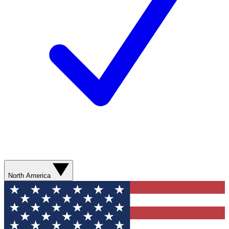
North America