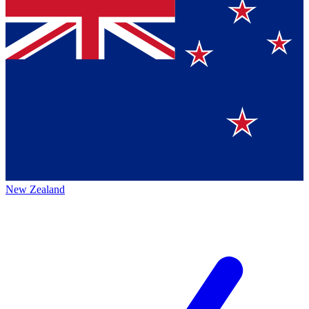
New Zealand