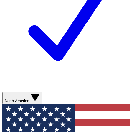
North America