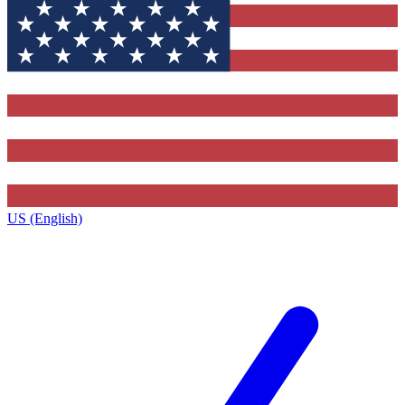
US (English)