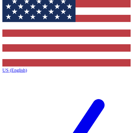
US (English)