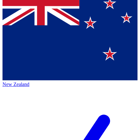
New Zealand