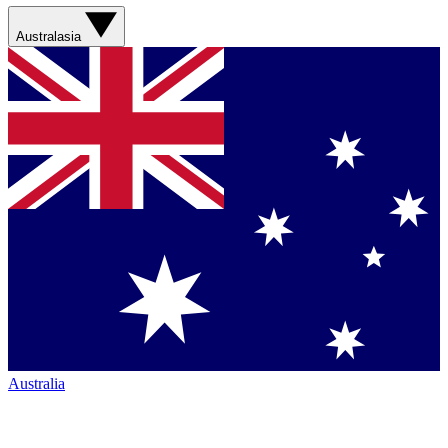
Australasia
Australia