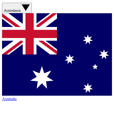
Australasia
Australia