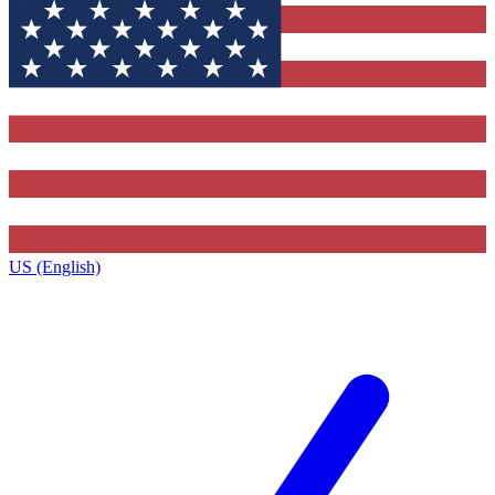
US (English)