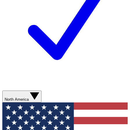
North America