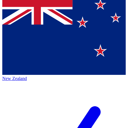
New Zealand