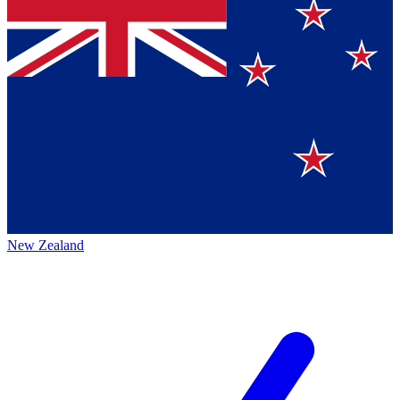
New Zealand