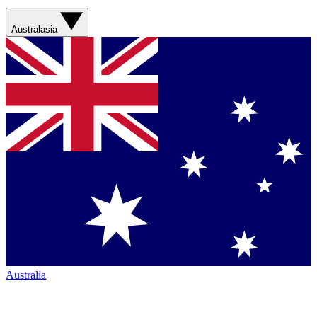
Australasia
Australia