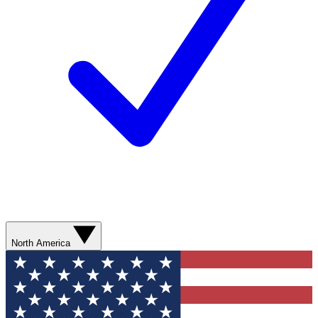
North America