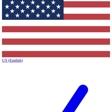
US (English)