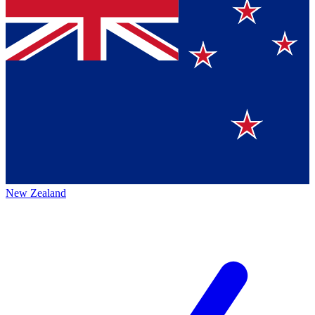
New Zealand