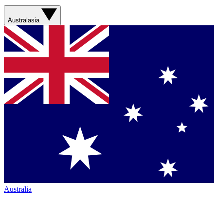
Australasia
Australia