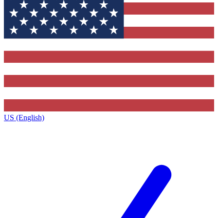
US (English)