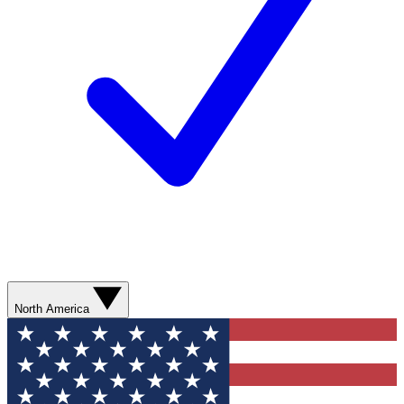
North America