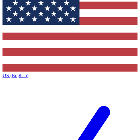
US (English)