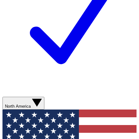
North America