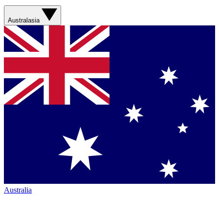
Australasia
Australia