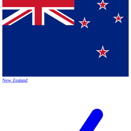
New Zealand