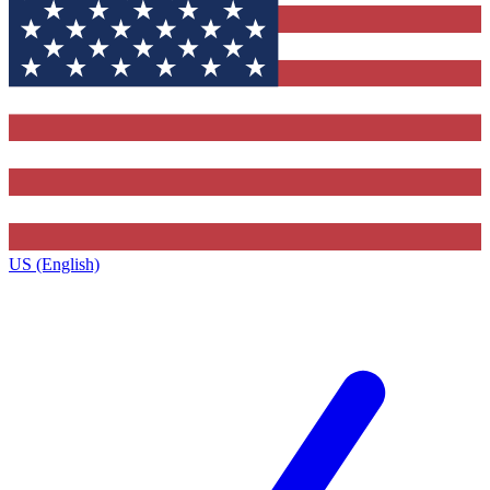
US (English)