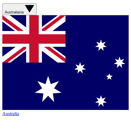
Australasia
Australia