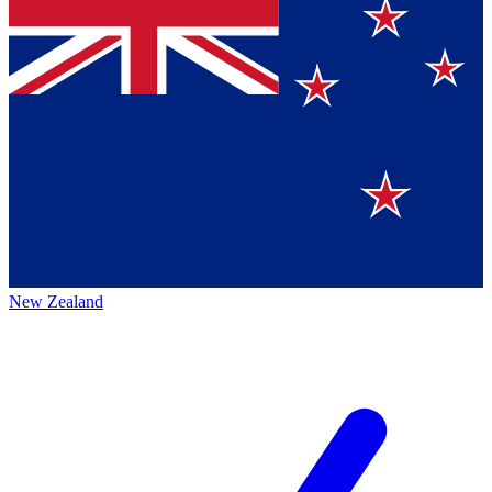
New Zealand