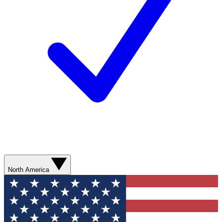
North America