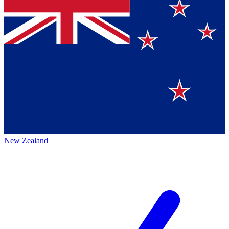
New Zealand