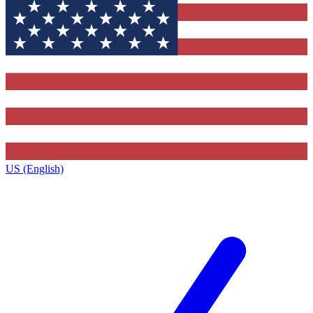
US (English)