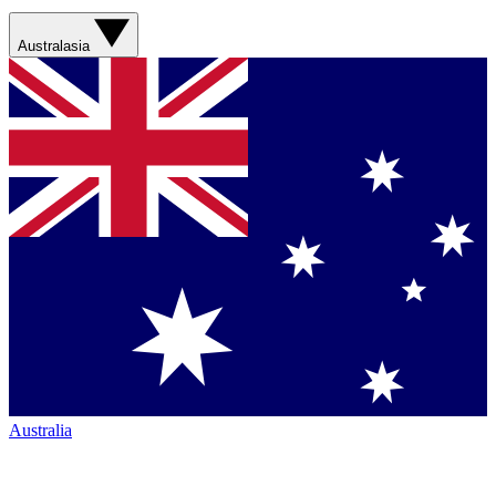
Australasia
Australia