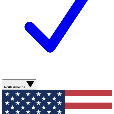
North America