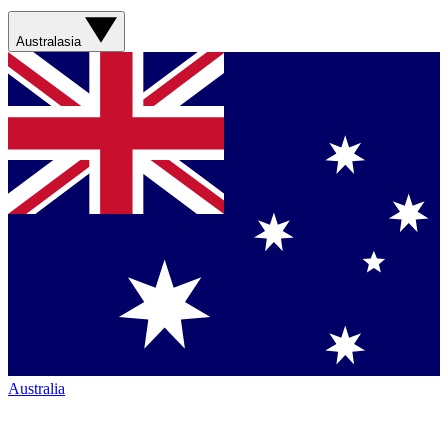
Australasia
Australia