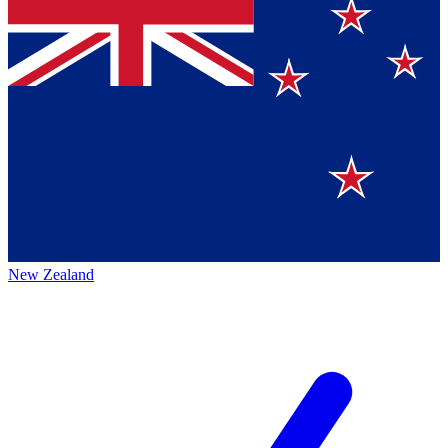
New Zealand