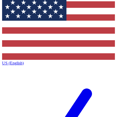
US (English)