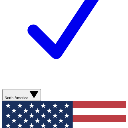
North America