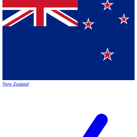
New Zealand