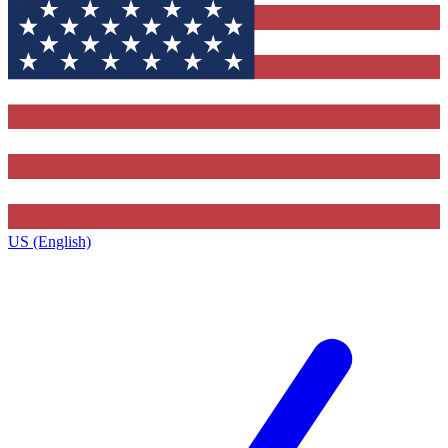
US (English)