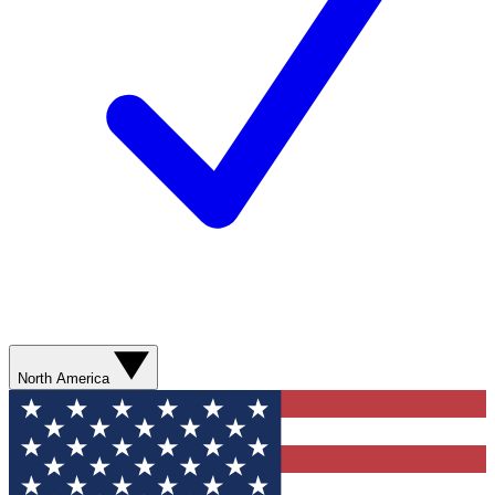
North America