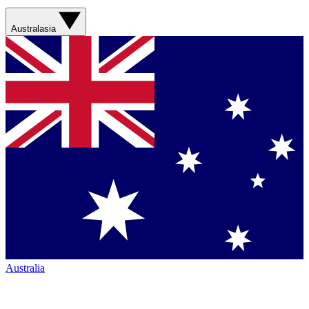
Australasia
Australia