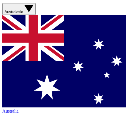
Australasia
Australia