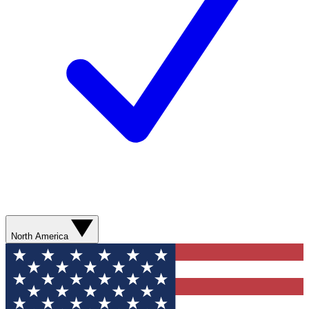
North America