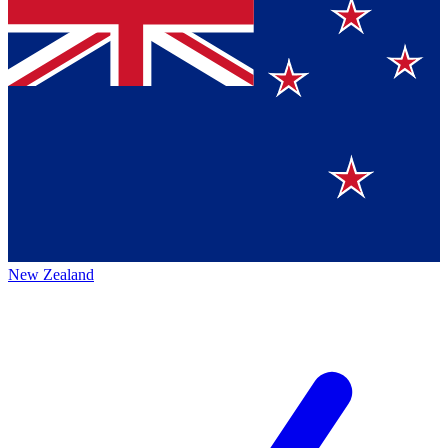
New Zealand