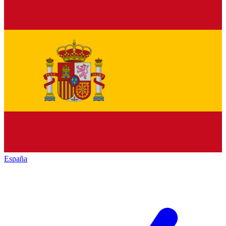
España