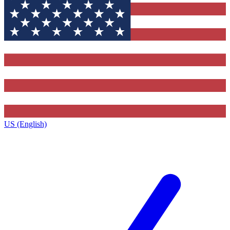
US (English)