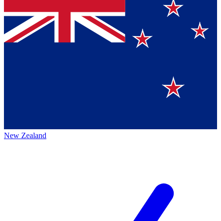
New Zealand