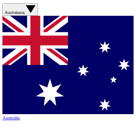
Australasia
Australia