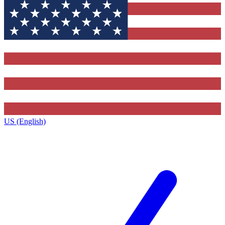
US (English)