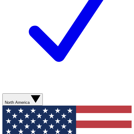
North America