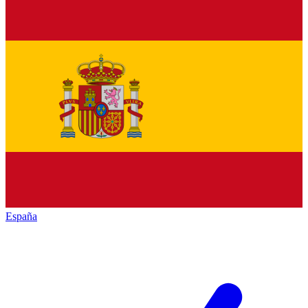
España