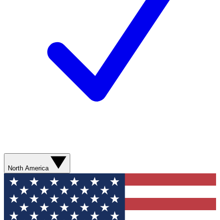
North America