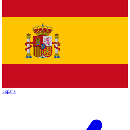
España