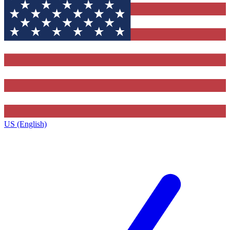
US (English)