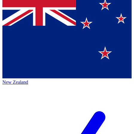
New Zealand