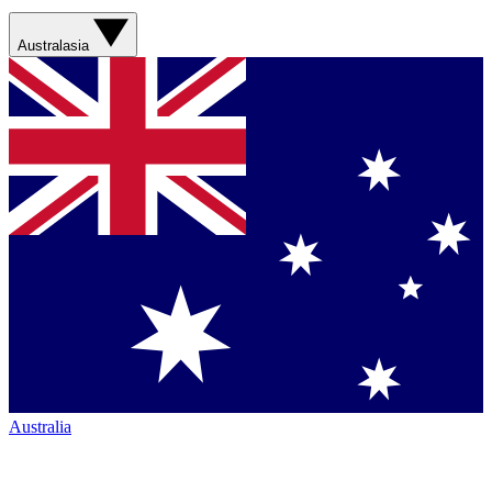
Australasia
Australia