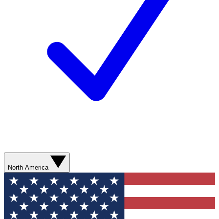
North America