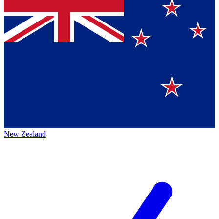
New Zealand