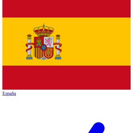
España