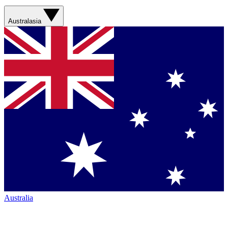
Australasia
Australia