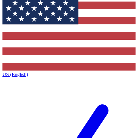
US (English)