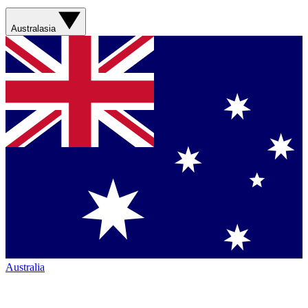
Australasia
Australia