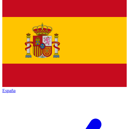
España