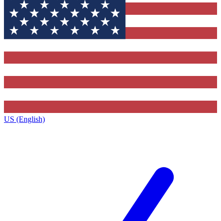
US (English)