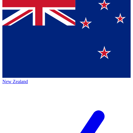
New Zealand