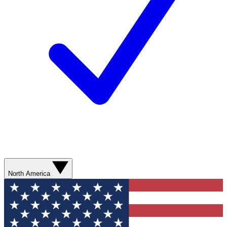
North America