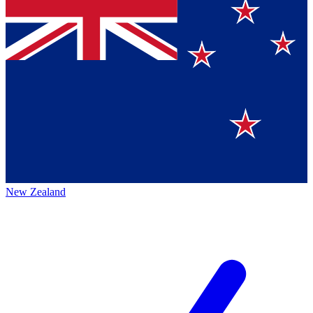
New Zealand