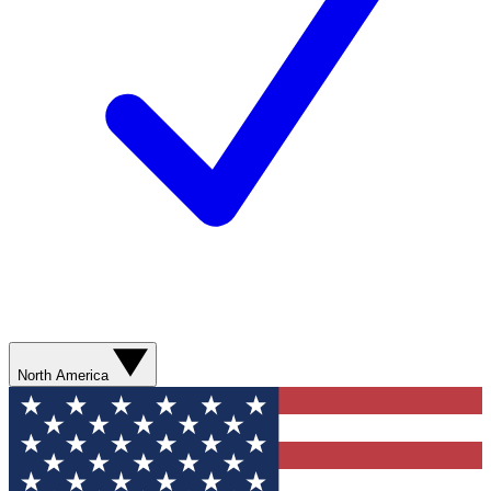
North America