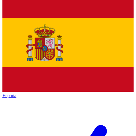
España