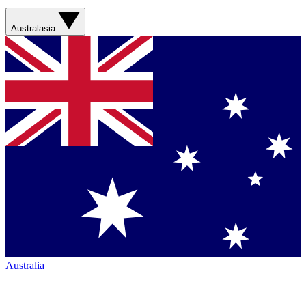
Australasia
Australia