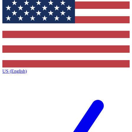
US (English)