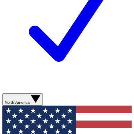
North America