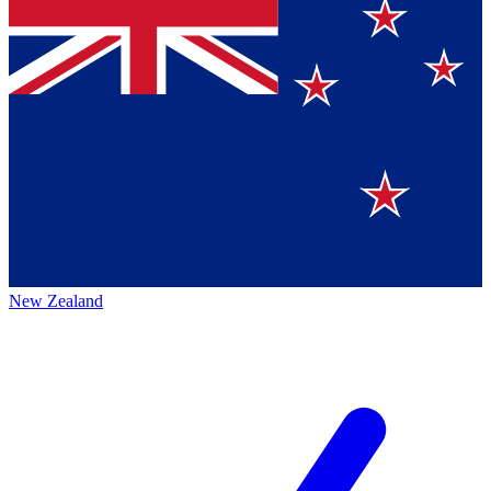
New Zealand