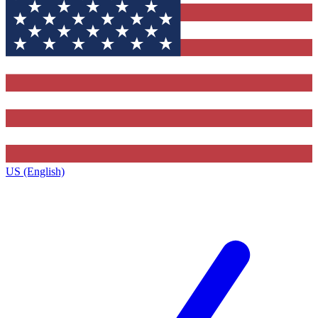
US (English)