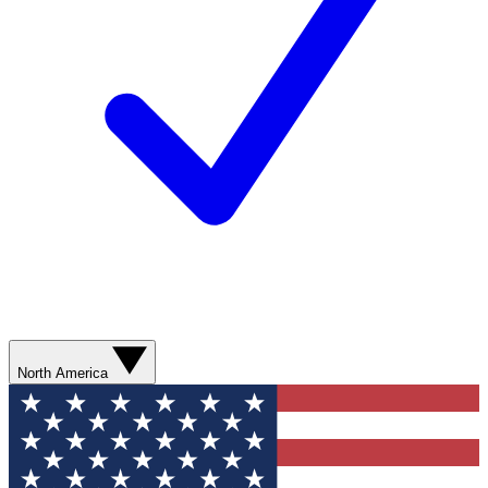
North America