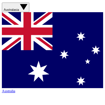
Australasia
Australia