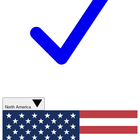
North America