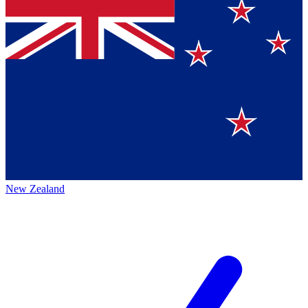
New Zealand