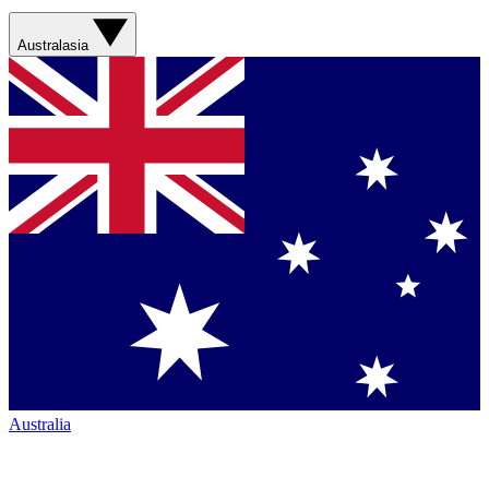
Australasia
Australia