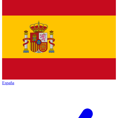
España