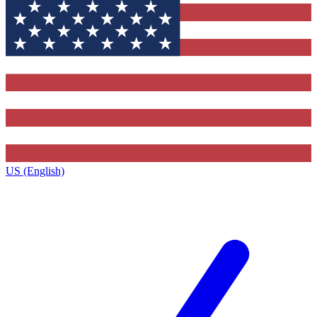
US (English)