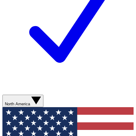
North America