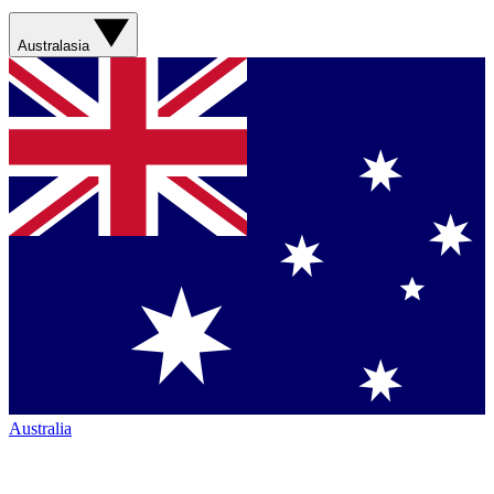
Australasia
Australia