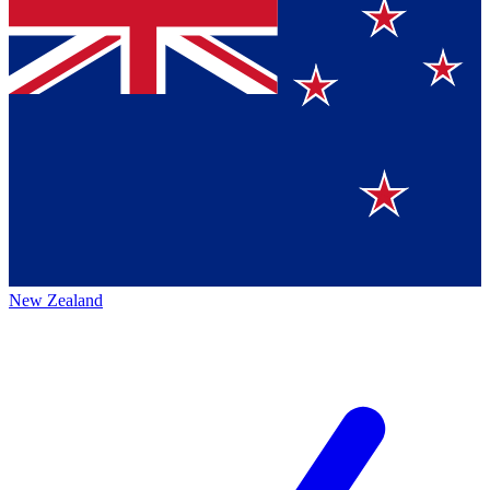
New Zealand