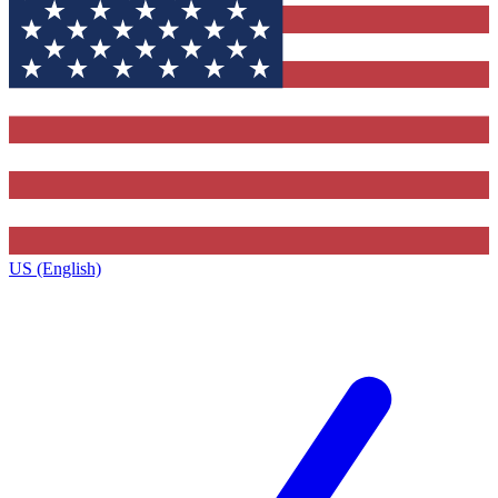
US (English)