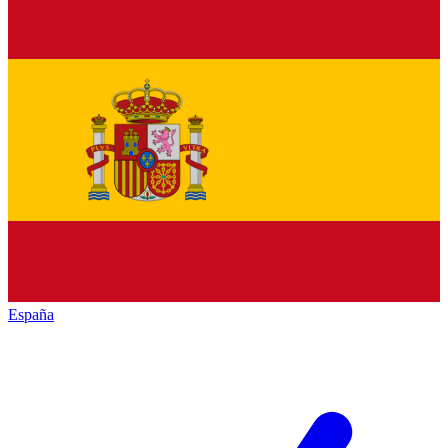
España