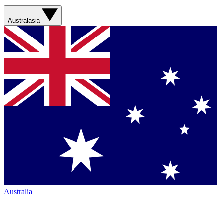
Australasia
Australia