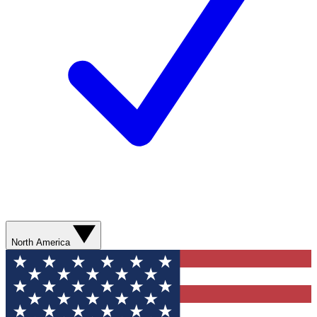
North America