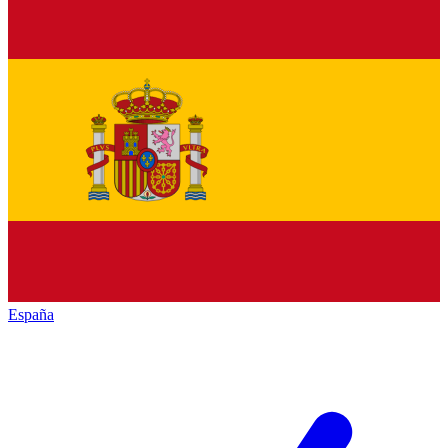
España