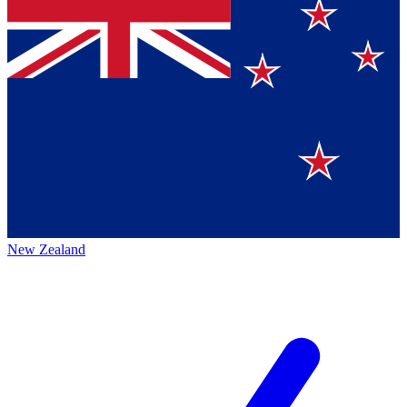
New Zealand