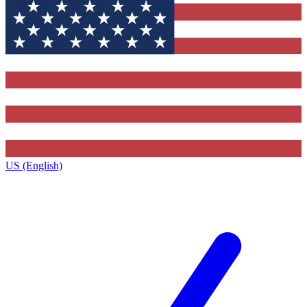
US (English)