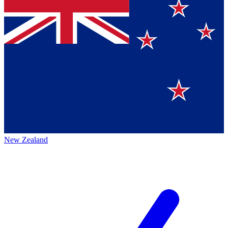
New Zealand