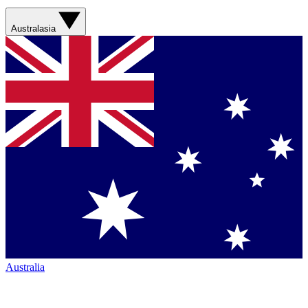
Australasia
Australia