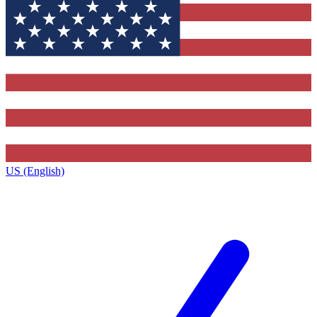
US (English)