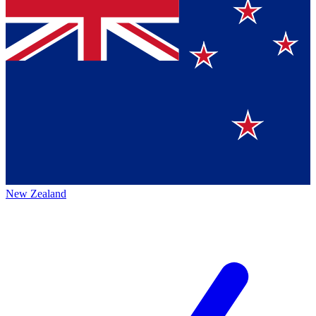
New Zealand