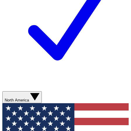
North America