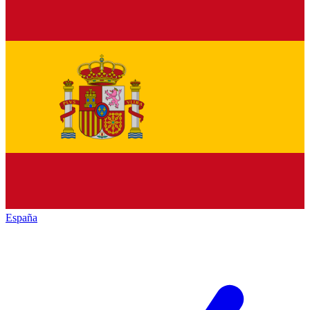
España