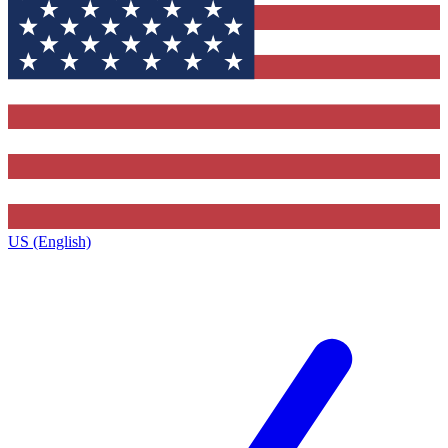
US (English)