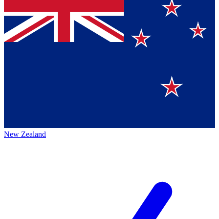
New Zealand