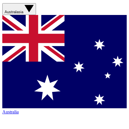
Australasia
Australia