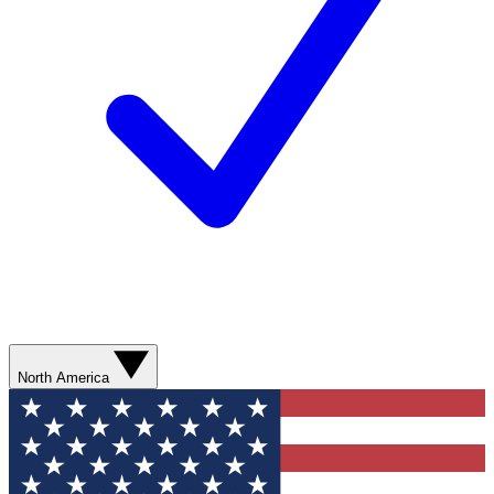
North America