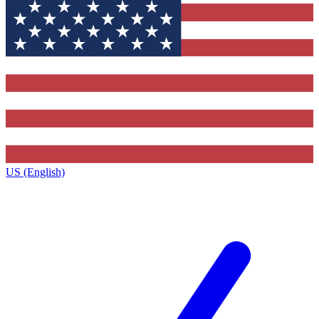
US (English)