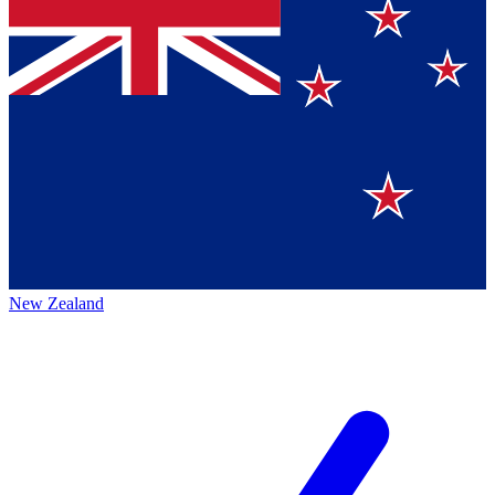
New Zealand