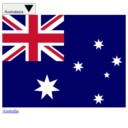
Australasia
Australia