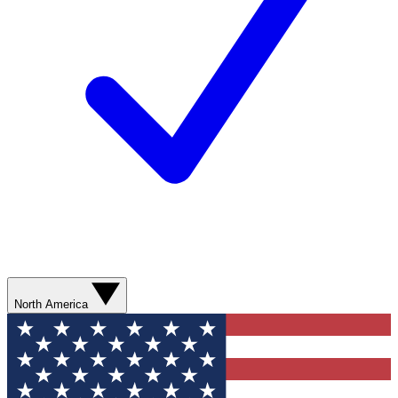
North America