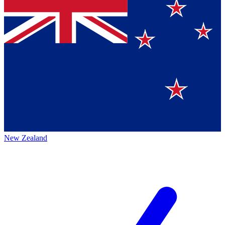
New Zealand