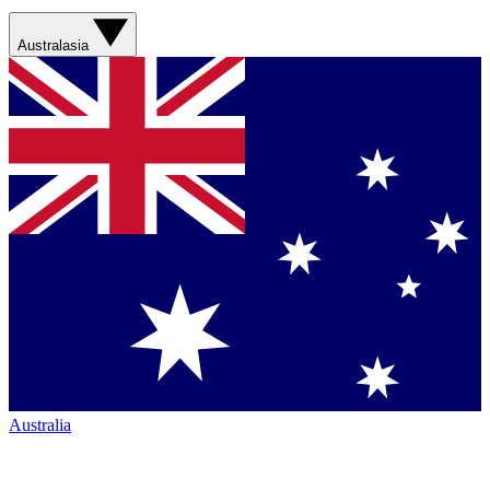
Australasia
Australia