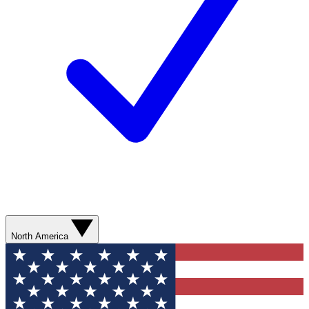
North America