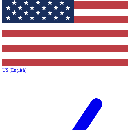
US (English)