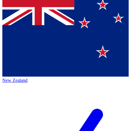
New Zealand