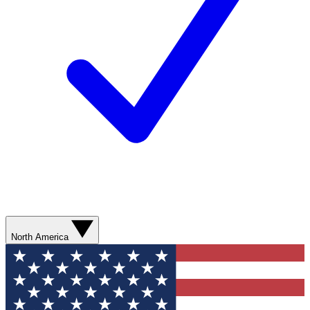
North America