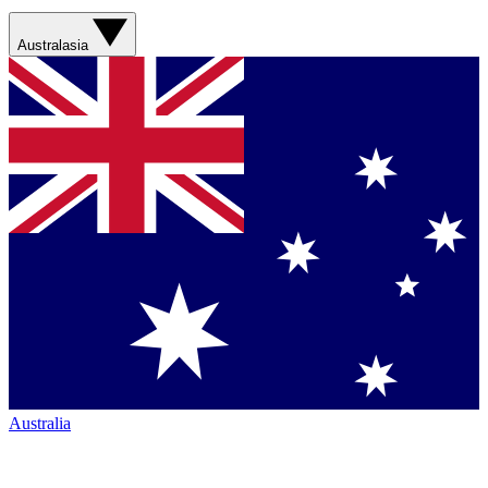
Australasia
Australia