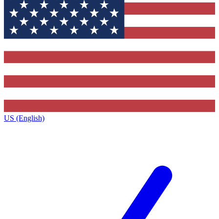
US (English)