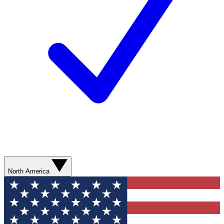
North America