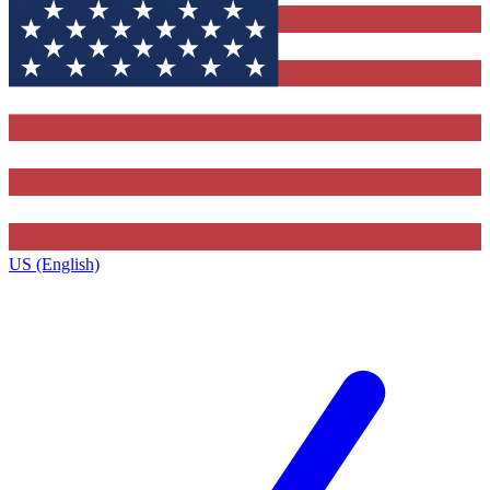
US (English)