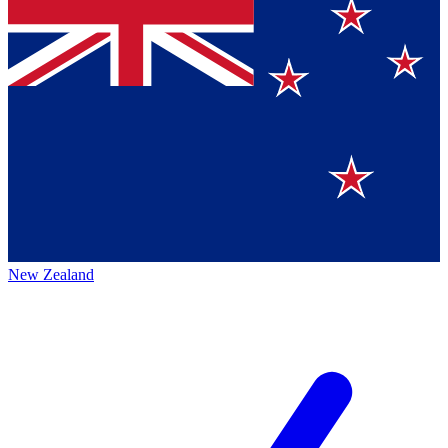
New Zealand