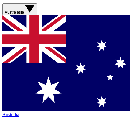
Australasia
Australia