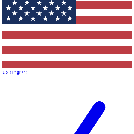
US (English)