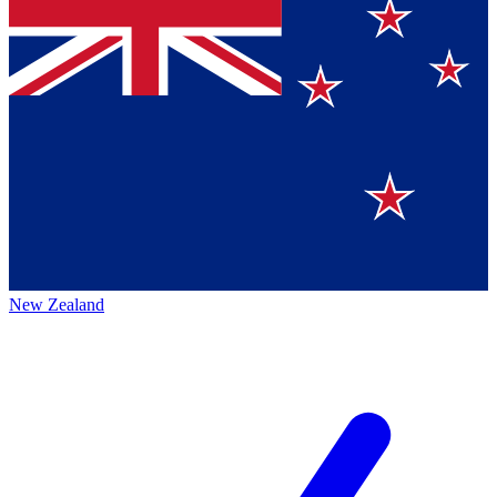
New Zealand