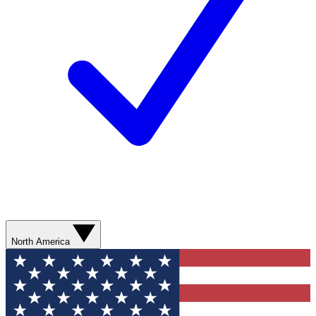
North America