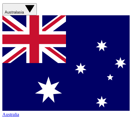
Australasia
Australia