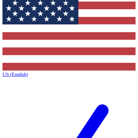
US (English)