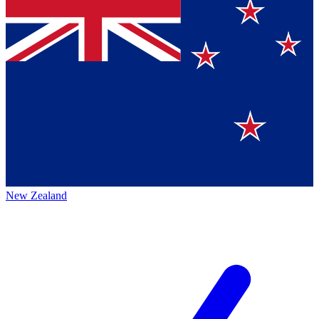
New Zealand