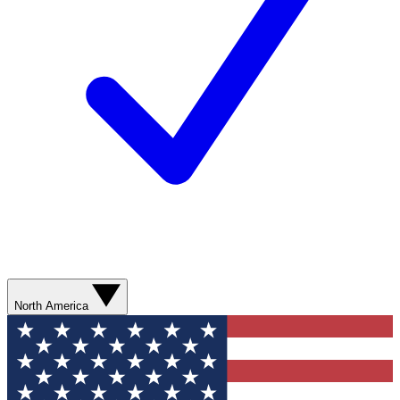
North America