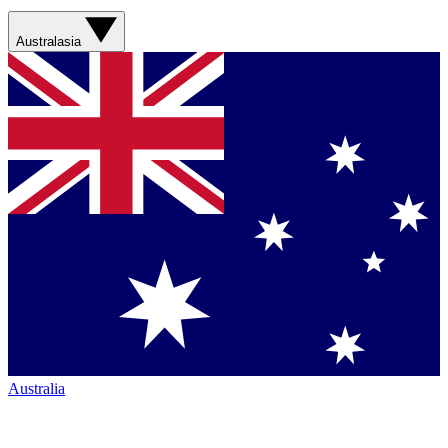
Australasia
Australia