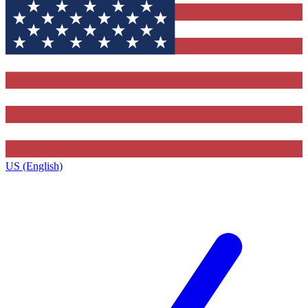
US (English)