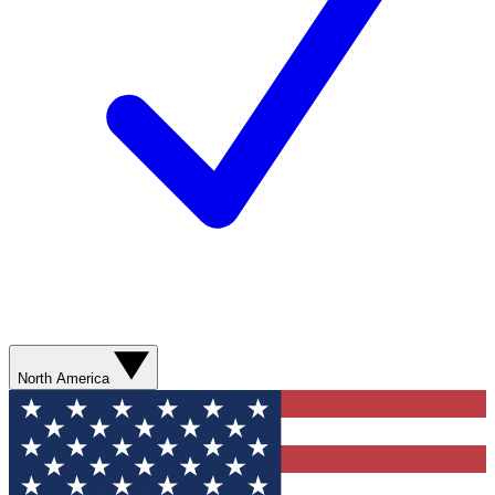
North America