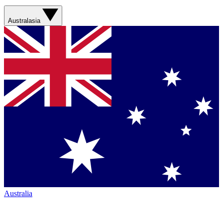
Australasia
Australia