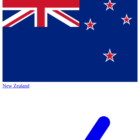
New Zealand