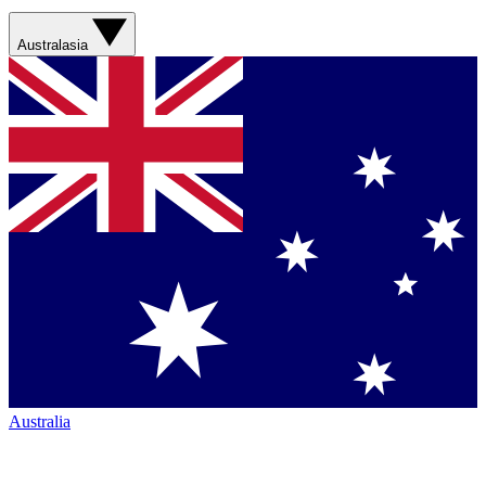
Australasia
Australia