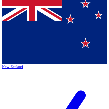
New Zealand