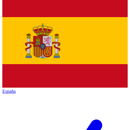
España