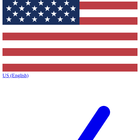
US (English)