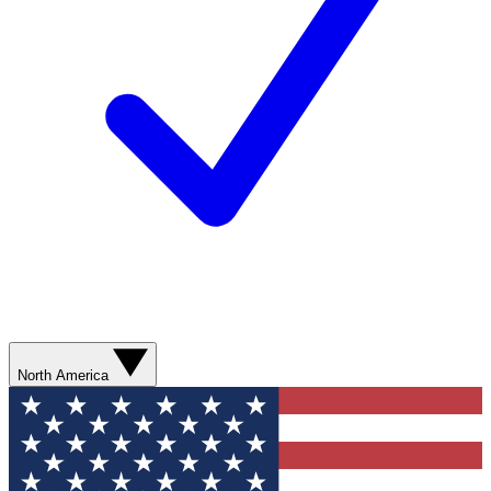
North America